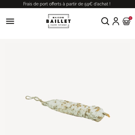
Frais de port offerts à partir de 59€ d’achat !

0