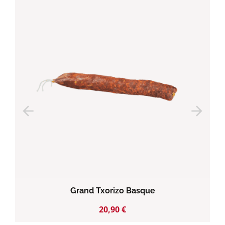
arrow_back
arrow_forward
Grand Txorizo Basque
Prix
20,90 €