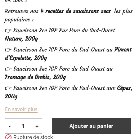
les tous !
Retrouvez nos
4 recettes de saucissons secs
les plus
populaires :
👉 Saucisson Sec IGP Pur Porc du Sud-Ouest
Nature, 200g
👉 Saucisson Sec IGP Porc du Sud-Ouest au
Piment
d’Espelette, 200g
👉 Saucisson Sec IGP Porc du Sud-Ouest au
Fromage de Brebis, 200g
👉 Saucisson Sec IGP Porc du Sud-Ouest aux
Cèpes,
200g
En savoir plus
-
+
Ajouter au panier

Rupture de stock