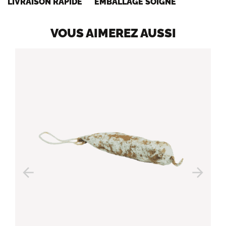
LIVRAISON RAPIDE
EMBALLAGE SOIGNÉ
VOUS AIMEREZ AUSSI
arrow_back
arrow_forward