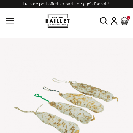
Frais de port offerts à partir de 59€ d’achat !

0