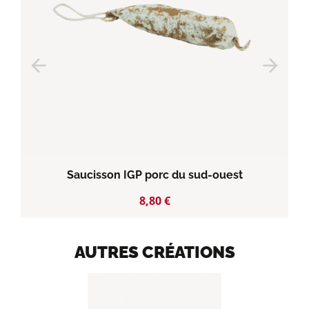
arrow_back
arrow_forward
Saucisson IGP porc du sud-ouest
Prix
8,80 €
AUTRES CRÉATIONS