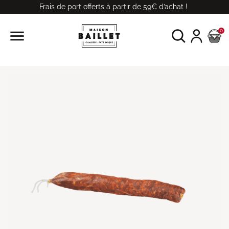
Frais de port offerts à partir de 59€ d’achat !

0