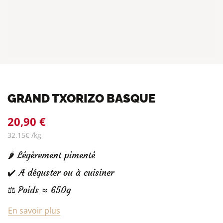
GRAND TXORIZO BASQUE
20,90 €
32.15€ /kg
🌶️ Légèrement pimenté
✔️ A déguster ou à cuisiner
⚖️ Poids ≈ 650g
En savoir plus